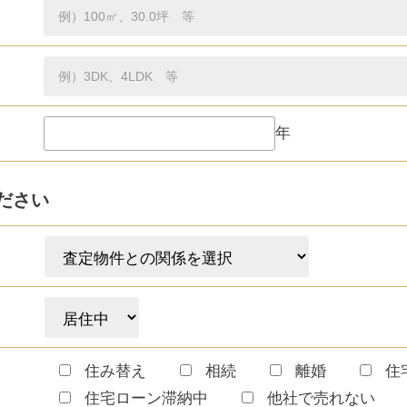
年
ださい
住み替え
相続
離婚
住
住宅ローン滞納中
他社で売れない